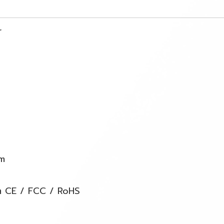
r
om
กล CE / FCC / RoHS