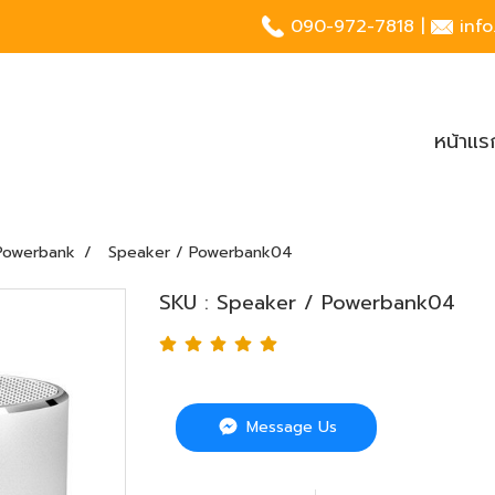
090-972-7818
|
inf
หน้าแร
Powerbank
Speaker / Powerbank04
SKU : Speaker / Powerbank04
Message Us