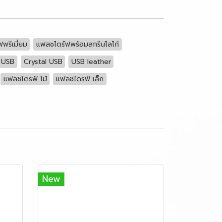
พรีเมี่ยม
แฟลชไดร์ฟพร้อมสกรีนโลโก้
 USB
Crystal USB
USB leather
แฟลชไดรฟ์ ไม้
แฟลชไดรฟ์ เล็ก
New