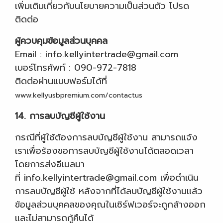
เพิ่มเติมเกี่ยวกับนโยบายความเป็นส่วนตัว โปรด
ติดต่อ
ผู้ควบคุมข้อมูลส่วนบุคคล
Email : info.kellyintertrade@gmail.com
เบอร์โทรศัพท์ : 090-972-7818
ติดต่อผ่านแบบฟอร์มได้ที่
www.kellyusbpremium.com/contactus
14. การลบบัญชีผู้ใช้งาน
กรณีที่ผู้ใช้ต้องการลบบัญชีผู้ใช้งาน สามารถแจ้ง
เราเพื่อร้องขอการลบบัญชีผู้ใช้งานได้ตลอดเวลา
โดยการส่งอีเมลมา
ที่ info.kellyintertrade@gmail.com เพื่อดำเนิน
การลบบัญชีผู้ใช้ หลังจากที่ได้ลบบัญชีผู้ใช้งานแล้ว
ข้อมูลส่วนบุคคลของคุณในเซิร์ฟเวอร์จะถูกล้างออก
และไม่สามารถกู้คืนได้