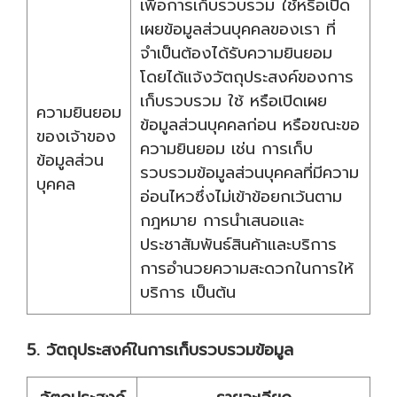
เพื่อการเก็บรวบรวม ใช้หรือเปิด
เผยข้อมูลส่วนบุคคลของเรา ที่
จำเป็นต้องได้รับความยินยอม
โดยได้แจ้งวัตถุประสงค์ของการ
เก็บรวบรวม ใช้ หรือเปิดเผย
ความยินยอม
ข้อมูลส่วนบุคคลก่อน หรือขณะขอ
ของเจ้าของ
ความยินยอม เช่น การเก็บ
ข้อมูลส่วน
รวบรวมข้อมูลส่วนบุคคลที่มีความ
บุคคล
อ่อนไหวซึ่งไม่เข้าข้อยกเว้นตาม
กฎหมาย การนำเสนอและ
ประชาสัมพันธ์สินค้าและบริการ
การอำนวยความสะดวกในการให้
บริการ เป็นต้น
5. วัตถุประสงค์ในการเก็บรวบรวมข้อมูล