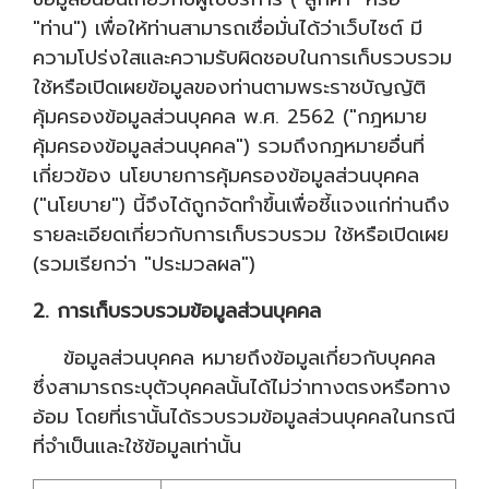
"ท่าน") เพื่อให้ท่านสามารถเชื่อมั่นได้ว่าเว็บไซต์ มี
ความโปร่งใสและความรับผิดชอบในการเก็บรวบรวม
ใช้หรือเปิดเผยข้อมูลของท่านตามพระราชบัญญัติ
คุ้มครองข้อมูลส่วนบุคคล พ.ศ. 2562 ("กฎหมาย
คุ้มครองข้อมูลส่วนบุคคล") รวมถึงกฎหมายอื่นที่
เกี่ยวข้อง นโยบายการคุ้มครองข้อมูลส่วนบุคคล
("นโยบาย") นี้จึงได้ถูกจัดทำขึ้นเพื่อชี้แจงแก่ท่านถึง
รายละเอียดเกี่ยวกับการเก็บรวบรวม ใช้หรือเปิดเผย
(รวมเรียกว่า "ประมวลผล")
2. การเก็บรวบรวมข้อมูลส่วนบุคคล
ข้อมูลส่วนบุคคล หมายถึงข้อมูลเกี่ยวกับบุคคล
ซึ่งสามารถระบุตัวบุคคลนั้นได้ไม่ว่าทางตรงหรือทาง
อ้อม โดยที่เรานั้นได้รวบรวมข้อมูลส่วนบุคคลในกรณี
ที่จำเป็นและใช้ข้อมูลเท่านั้น