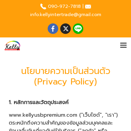
090-972-7818
|
info.kellyintertrade@gmail.com
นโยบายความเป็นส่วนตัว
(Privacy Policy)
1. หลักการและวัตถุประสงค์
www.kellyusbpremium.com ("เว็บไซต์", "เรา")
ตระหนักถึงความสำคัญของข้อมูลส่วนบุคคลและ
ข้อมูลอื่นอันเกี่ยวกับผู้ใช้บริการ ("ลูกค้า" หรือ