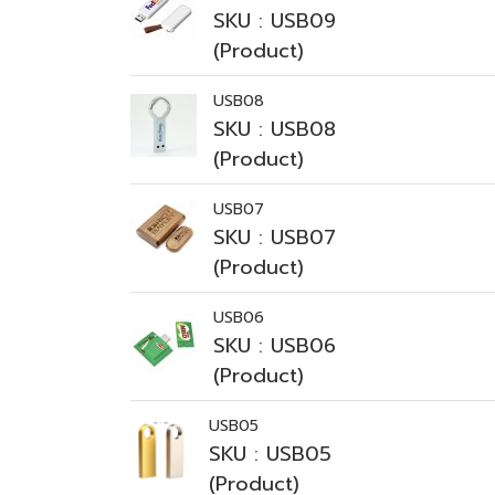
SKU : USB09
(Product)
USB08
SKU : USB08
(Product)
USB07
SKU : USB07
(Product)
USB06
SKU : USB06
(Product)
USB05
SKU : USB05
(Product)