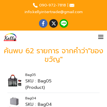
090-972-7818
|
info.kellyintertrade@gmail.com
ค้นพบ 62 รายการ จากคำว่า"ของ
ขวัญ"
Bag05
SKU : Bag05
(Product)
Bag04
SKU : Bag04